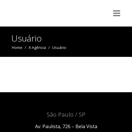
Usuário
Home
/
A Agência
/
Usuário
São Paulo / SP
Av. Paulista, 726 – Bela Vista