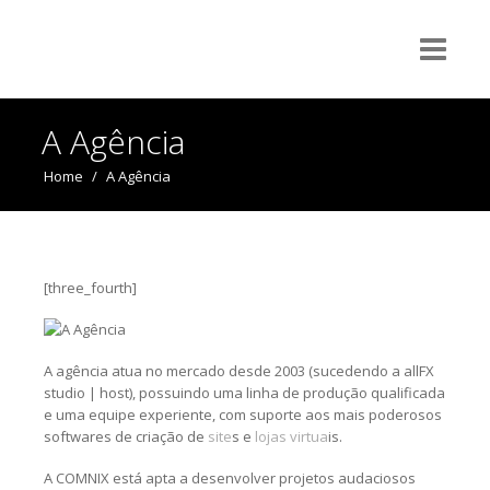
A Agência
Home
/
A Agência
[three_fourth]
A agência atua no mercado desde 2003 (sucedendo a allFX
studio | host), possuindo uma linha de produção qualificada
e uma equipe experiente, com suporte aos mais poderosos
softwares de criação de
site
s e
lojas virtua
is.
A COMNIX está apta a desenvolver projetos audaciosos