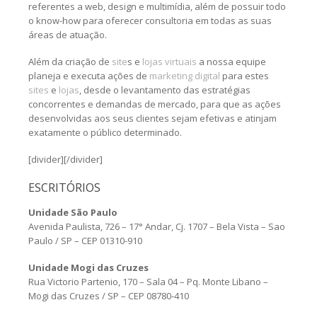
referentes a web, design e multimídia, além de possuir todo
o know-how para oferecer consultoria em todas as suas
áreas de atuação.
Além da criação de
site
s e
lojas virtuais
a nossa equipe
planeja e executa ações de
marketing digital
para estes
sites
e
lojas
, desde o levantamento das estratégias
concorrentes e demandas de mercado, para que as ações
desenvolvidas aos seus clientes sejam efetivas e atinjam
exatamente o público determinado.
[divider][/divider]
ESCRITÓRIOS
Unidade São Paulo
Avenida Paulista, 726 – 17° Andar, Cj. 1707 – Bela Vista – Sao
Paulo / SP – CEP 01310-910
Unidade Mogi das Cruzes
Rua Victorio Partenio, 170 – Sala 04 – Pq. Monte Libano –
Mogi das Cruzes / SP – CEP 08780-410