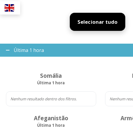
Selecionar tudo
Última 1 hora
Somália
Última 1 hora
Nenhum resultado dentro dos filtros.
Nenhum resul
Afeganistão
Armê
Última 1 hora