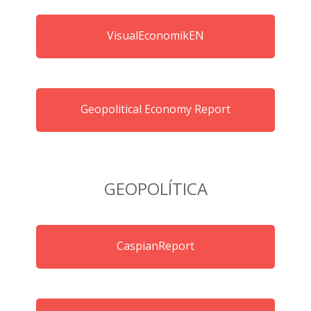
VisualEconomikEN
Geopolitical Economy Report
GEOPOLÍTICA
CaspianReport