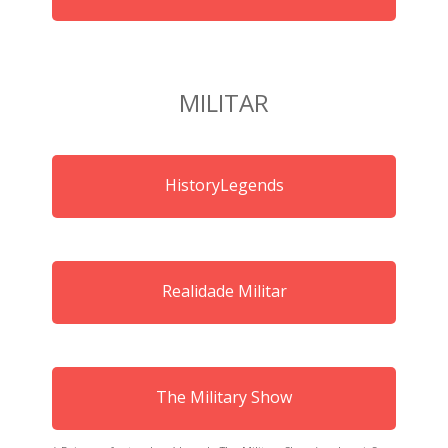
MILITAR
HistoryLegends
Realidade Militar
The Military Show